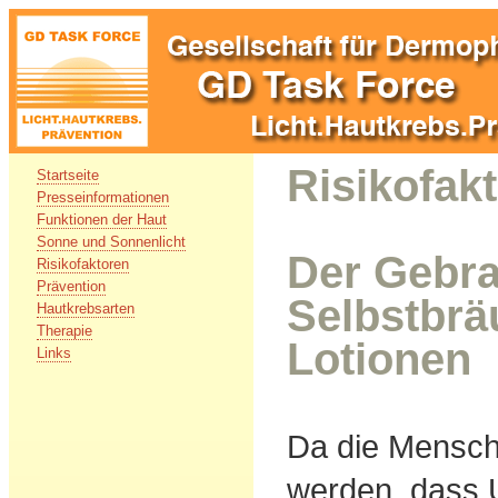
Risikofak
Startseite
Presseinformationen
Funktionen der Haut
Sonne und Sonnenlicht
Der Gebr
Risikofaktoren
Prävention
Selbstbrä
Hautkrebsarten
Therapie
Lotionen
Links
Da die Mensch
werden, dass 