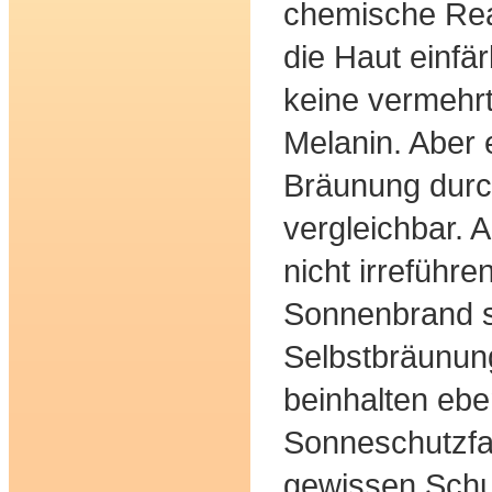
chemische Reak
die Haut einfä
keine vermehr
Melanin. Aber e
Bräunung durc
vergleichbar. A
nicht irreführe
Sonnenbrand s
Selbstbräunun
beinhalten ebe
Sonneschutzfak
gewissen Schut