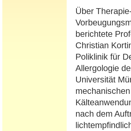
Über Therapie
Vorbeugungsmö
berichtete Pro
Christian Korti
Poliklinik für 
Allergologie d
Universität M
mechanischen 
Kälteanwendun
nach dem Auft
lichtempfindl