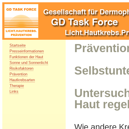
Präventio
Startseite
Presseinformationen
Funktionen der Haut
Sonne und Sonnenlicht
Selbstun
Risikofaktoren
Prävention
Hautkrebsarten
Therapie
Untersuch
Links
Haut rege
Wie andere Kr