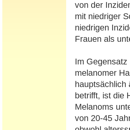
von der Inziden
mit niedriger 
niedrigen Inzi
Frauen als un
Im Gegensatz
melanomer Hau
hauptsächlich 
betrifft, ist di
Melanoms unt
von 20-45 Jah
obwohl alterss