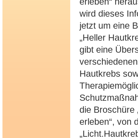
erleben“ herau
wird dieses In
jetzt um eine
„Heller Hautkr
gibt eine Übers
verschiedenen
Hautkrebs sow
Therapiemögli
Schutzmaßnah
die Broschüre
erleben“, von
„Licht.Hautkre