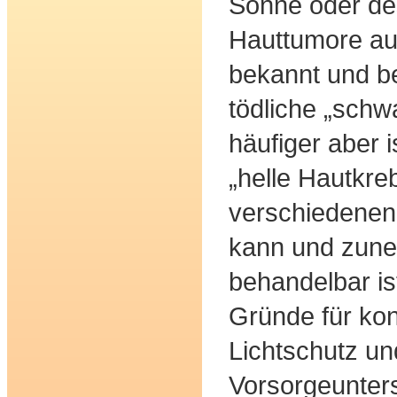
Sonne oder de
Hauttumore au
bekannt und bef
tödliche „schw
häufiger aber 
„helle Hautkreb
verschiedenen
kann und zun
behandelbar ist
Gründe für ko
Lichtschutz u
Vorsorgeunter