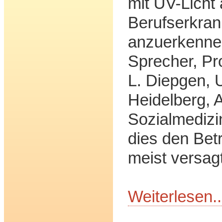
mit UV-Licht 
Berufserkra
anzuerkenne
Sprecher, Pr
L. Diepgen, U
Heidelberg, A
Sozialmedizin
dies den Bet
meist versagt
Weiterlesen..