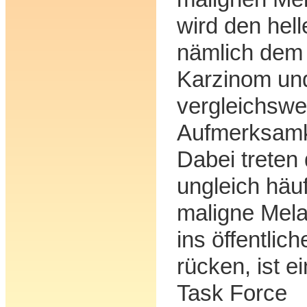
wird den hel
nämlich dem 
Karzinom un
vergleichswe
Aufmerksamk
Dabei treten
ungleich häuf
maligne Mela
ins öffentlic
rücken, ist e
Task Force