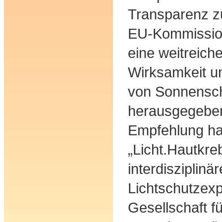
Transparenz zu
EU-Kommissio
eine weitreic
Wirksamkeit u
von Sonnensch
herausgegeben
Empfehlung ha
„Licht.Hautkre
interdisziplinä
Lichtschutzex
Gesellschaft 